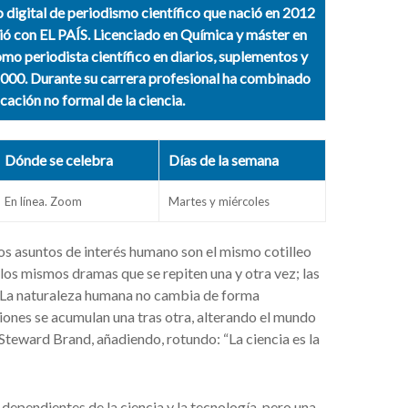
 digital de periodismo científico que nació en 2012
ió con EL PAÍS. Licenciado en Química y máster en
o periodista científico en diarios, suplementos y
000. Durante su carrera profesional ha combinado
ucación no formal de la ciencia.
Dónde se celebra
Días de la semana
En línea. Zoom
Martes y miércoles
los asuntos de interés humano son el mismo cotilleo
 los mismos dramas que se repiten una y otra vez; las
… La naturaleza humana no cambia de forma
vaciones se acumulan una tras otra, alterando el mundo
r Steward Brand, añadiendo, rotundo: “La ciencia es la
ependientes de la ciencia y la tecnología, pero una