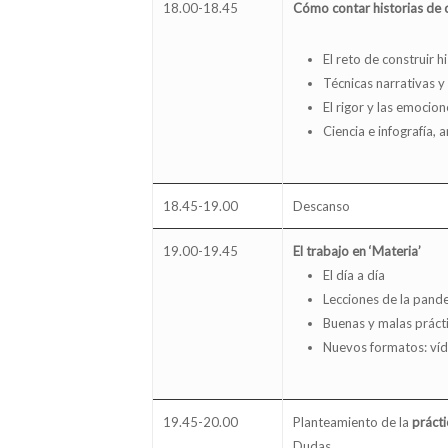
18.00-18.45
Cómo contar historias de c
El reto de construir 
Técnicas narrativas y
El rigor y las emocion
Ciencia e infografía,
18.45-19.00
Descanso
19.00-19.45
El trabajo en ‘Materia’
El día a día
Lecciones de la pand
Buenas y malas prácti
Nuevos formatos: víd
19.45-20.00
Planteamiento de la
prácti
Dudas