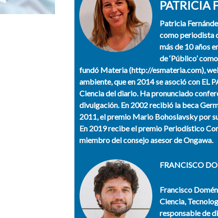
PATRICIA 
Patricia Fernánde
como periodista d
más de 10 años en
de ‘Público’ como
fundó Materia (http://esmateria.com), web 
ambiente, que en 2014 se asoció con EL PA
Ciencia del diario. Ha pronunciado confere
divulgación. En 2002 recibió la beca Germ
2011, el premio Mario Bohoslavsky por su 
En 2019 recibe el premio Periodístico C
miembro del consejo asesor de Ongawa.
FRANCISCO D
Francisco Domén
Ciencia, Tecnolog
responsable de di