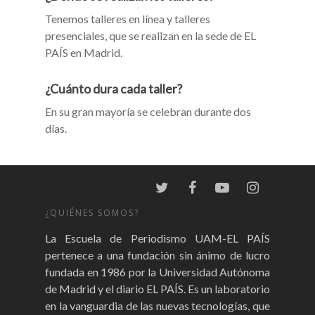
Tenemos talleres en línea y talleres
presenciales, que se realizan en la sede de EL
PAÍS en Madrid.
¿Cuánto dura cada taller?
En su gran mayoría se celebran durante dos
días.
¿QUIÉNES SOMOS?
La Escuela de Periodismo UAM-EL PAÍS
pertenece a una fundación sin ánimo de lucro
fundada en 1986 por la Universidad Autónoma
de Madrid y el diario EL PAÍS. Es un laboratorio
en la vanguardia de las nuevas tecnologías, que