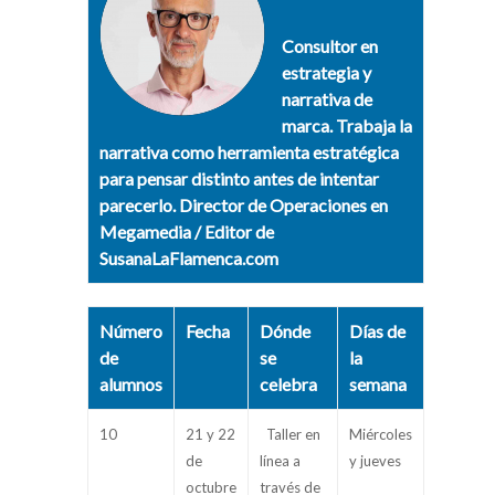
Consultor en
estrategia y
narrativa de
marca. Trabaja la
narrativa como herramienta estratégica
para pensar distinto antes de intentar
parecerlo. Director de Operaciones en
Megamedia / Editor de
SusanaLaFlamenca.com
Número
Fecha
Dónde
Días de
de
se
la
alumnos
celebra
semana
10
21 y 22
Taller en
Miércoles
de
línea a
y jueves
octubre
través de