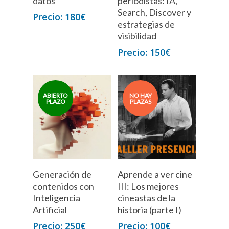
datos
periodistas: IA,
Search, Discover y
180
€
estrategias de
visibilidad
150
€
Leer Más
Generación de
Aprende a ver cine
contenidos con
III: Los mejores
Inteligencia
cineastas de la
Artificial
historia (parte I)
250
€
100
€