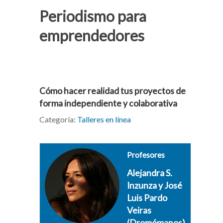
Periodismo para
emprendedores
Cómo hacer realidad tus proyectos de
forma independiente y colaborativa
Categoría:
Talleres en línea
Profesores
Alejandra S.
Inzunza y José
Luis Pardo
Veiras
(Dromómanos)