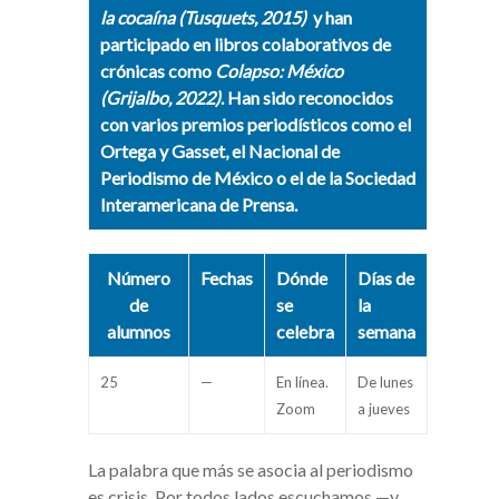
la cocaína
(Tusquets, 2015)
y han
participado en libros colaborativos de
crónicas como
Colapso: México
(Grijalbo, 2022)
. Han sido reconocidos
con varios premios periodísticos como el
Ortega y Gasset, el Nacional de
Periodismo de México o el de la Sociedad
Interamericana de Prensa.
Número
Fechas
Dónde
Días de
de
se
la
alumnos
celebra
semana
25
—
En línea.
De lunes
Zoom
a jueves
La palabra que más se asocia al periodismo
es crisis. Por todos lados escuchamos —y