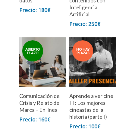
datos
contenidos con
Inteligencia
180
€
Artificial
250
€
Leer Más
Comunicación de
Aprende a ver cine
Crisis y Relato de
III: Los mejores
Marca – En línea
cineastas de la
historia (parte I)
160
€
100
€