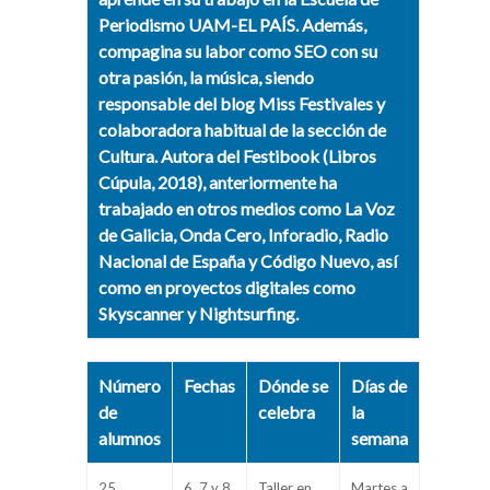
Periodismo UAM-EL PAÍS. Además,
compagina su labor como SEO con su
otra pasión, la música, siendo
responsable del blog Miss Festivales y
colaboradora habitual de la sección de
Cultura. Autora del Festibook (Libros
Cúpula, 2018), anteriormente ha
trabajado en otros medios como La Voz
de Galicia, Onda Cero, Inforadio, Radio
Nacional de España y Código Nuevo, así
como en proyectos digitales como
Skyscanner y Nightsurfing.
Número
Fechas
Dónde se
Días de
de
celebra
la
alumnos
semana
25
6, 7 y 8
Taller en
Martes a