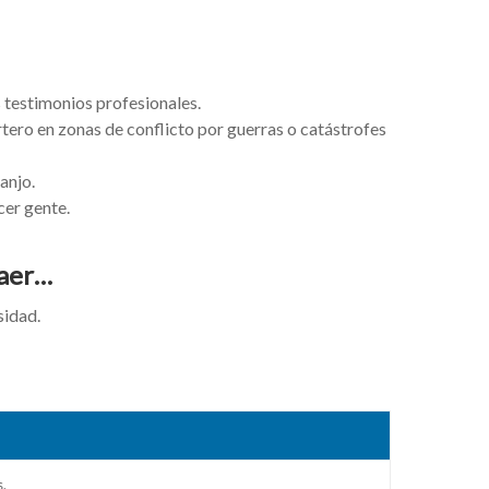
 testimonios profesionales.
ero en zonas de conflicto por guerras o catástrofes
anjo.
cer gente.
raer…
sidad.
s.