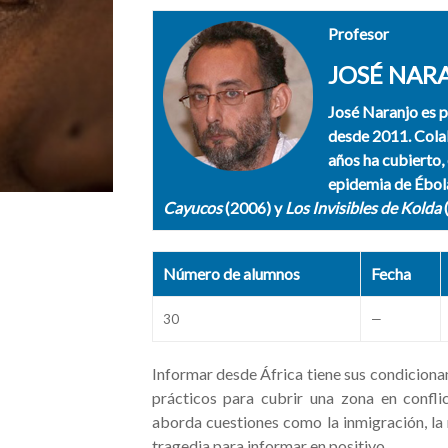
Profesor
JOSÉ NAR
José Naranjo es p
desde 2011. Colab
años ha cubierto, 
epidemia de Ébola
Cayucos
(2006) y
Los Invisibles de Kolda
Número de alumnos
Fecha
30
—
Informar desde África tiene sus condicionan
prácticos para cubrir una zona en confli
aborda cuestiones como la inmigración, la 
tragedia para informar en positivo.