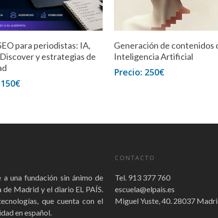
EO para periodistas: IA,
Generación de contenidos 
 Discover y estrategias de
Inteligencia Artificial
dad
250
€
150
€
CONTACTO
a una fundación sin ánimo de
Tel. 913 377 760
de Madrid y el diario EL PAÍS.
escuela@elpais.es
tecnologías, que cuenta con el
Miguel Yuste, 40. 28037 Madr
dad en español.