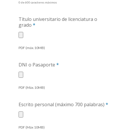
0 de 600 caracteres máximos
Título universitario de licenciatura o
grado
*
Tipos
PDF (máx.10MB)
de
archivos
aceptados:
DNI o Pasaporte
*
pdf.
Tipos
PDF (Máx.10MB)
de
archivos
aceptados:
Escrito personal (máximo 700 palabras)
*
pdf.
Tipos
PDF (Máx 10MB)
de