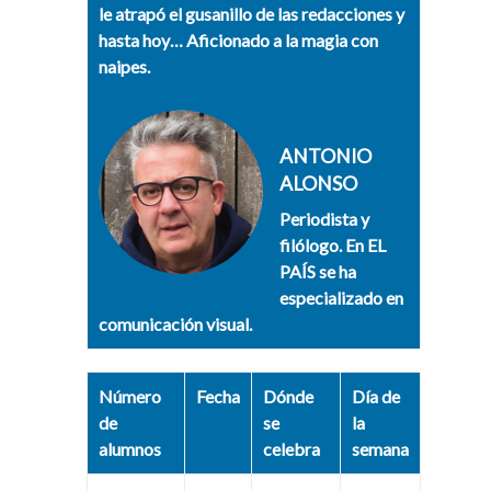
le atrapó el gusanillo de las redacciones y
hasta hoy… Aficionado a la magia con
naipes.
ANTONIO
ALONSO
Periodista y
filólogo. En EL
PAÍS se ha
especializado en
comunicación visual.
Número
Fecha
Dónde
Día de
de
se
la
alumnos
celebra
semana