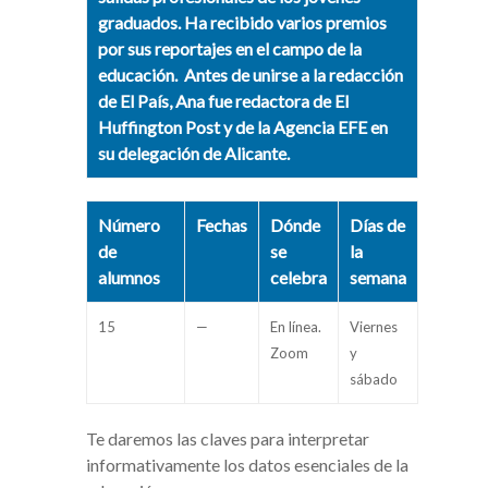
graduados. Ha recibido varios premios
por sus reportajes en el campo de la
educación.
Antes de unirse a la redacción
de El País, Ana fue redactora de El
Huffington Post y de la Agencia EFE en
su delegación de Alicante.
Número
Fechas
Dónde
Días de
de
se
la
alumnos
celebra
semana
15
—
En línea.
Viernes
Zoom
y
sábado
Te daremos las claves para interpretar
informativamente los datos esenciales de la