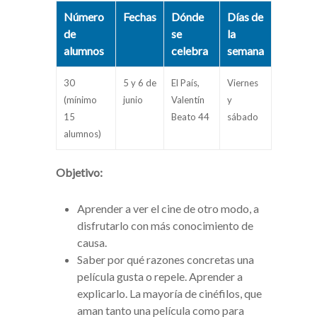
Número
Fechas
Dónde
Días de
de
se
la
alumnos
celebra
semana
30
5 y 6 de
El País,
Viernes
(mínimo
junio
Valentín
y
15
Beato 44
sábado
alumnos)
Objetivo:
Aprender a ver el cine de otro modo, a
disfrutarlo con más conocimiento de
causa.
Saber por qué razones concretas una
película gusta o repele. Aprender a
explicarlo. La mayoría de cinéfilos, que
aman tanto una película como para