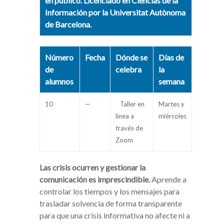
en público. Licenciado en Ciencias de la
Información por la Universitat Autònoma
de Barcelona.
Número
Fecha
Dónde se
Días de
de
celebra
la
alumnos
semana
10
—
Taller en
Martes y
línea a
miércoles
través de
Zoom
Las crisis ocurren y gestionar la
comunicación es imprescindible.
Aprende a
controlar los tiempos y los mensajes para
trasladar solvencia de forma transparente
para que una crisis informativa no afecte ni a